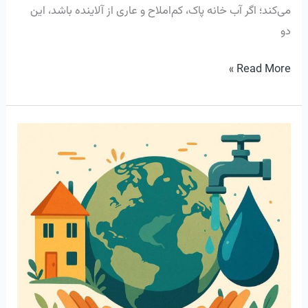
می‌کند؛ اگر آب خانه پاک، کم‌املاح و عاری از آلاینده باشد، این
دو
Read More »
روش‌
های
صرفه‌
جویی
در
مصرف
آب
؛
از