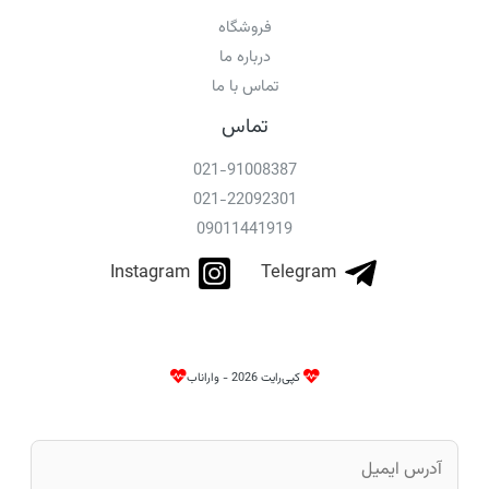
فروشگاه
درباره ما
تماس با ما
تماس
021-91008387
021-22092301
09011441919
Instagram
Telegram
کپی‌رایت 2026 - واراناب
ا
ی