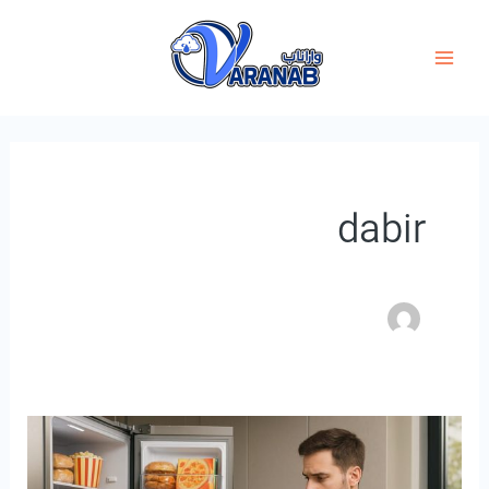
فتن
ه
حتوا
dabir
اشتهای
کاذب