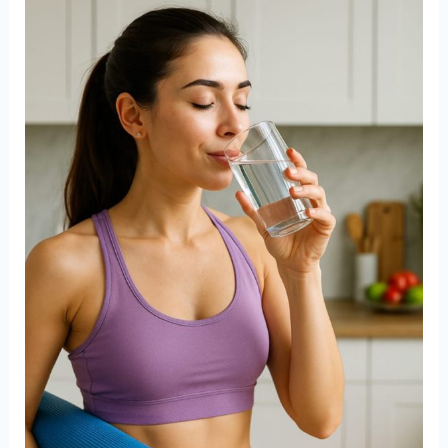
با
آب
سالم