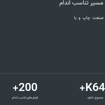
 مسیر تناسب اندام
ز صنعت چاپ و با
+
200
K+
64
مجموع دانلود
فیلم های تناسب اندام