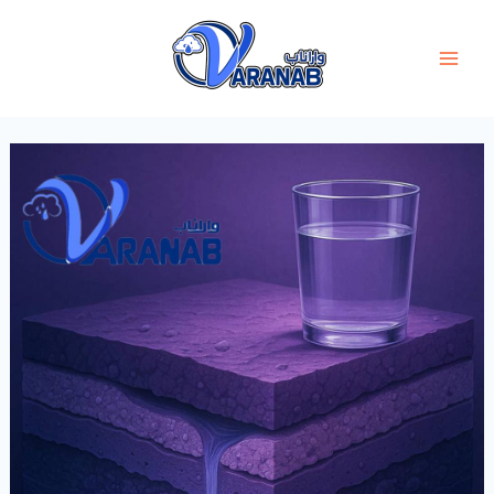
فتن
ه
حتوا