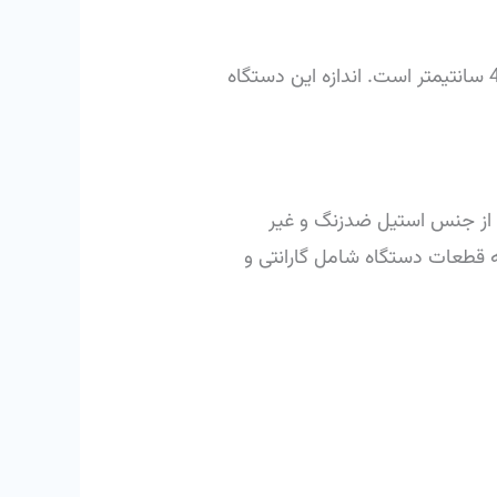
وزن خالص تصفیه آب خانگی رایان ماشین 10.5 کیلوگرم وابعاد دستگاه 23 در 23 سانتیمتر با ارتفاع 48 سانتیمتر است. اندازه این دستگاه
ه از جنس استیل ضدزنگ و غیر
 قطعات دستگاه شامل گارانتی و